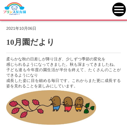
プリンス保育園
>
一覧
>
南林間
>
10月園だより
toggl
navi
2021年10月06日
10月園だより
柔らかな秋の日差しが降り注ぎ、少しずつ季節の変化を
感じられるようになってきました。秋も深まってきましたね。
子ども達も今年度の園生活が半分を終えて、たくさんのことが
できるようになり
成長した姿に目を細める毎日です。これからまた更に成長する
姿を見れることを楽しみにしています。