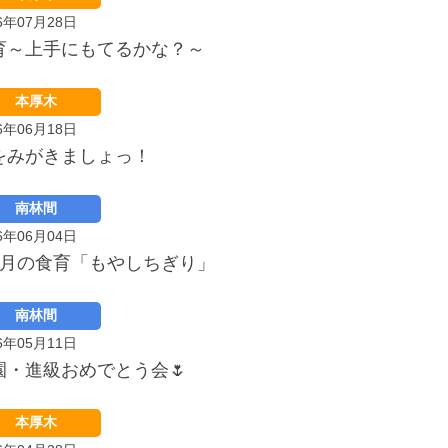
6年07月28日
育～上手にもてるかな？～
本厚木
6年06月18日
をみがきましょっ！
南林間
6年06月04日
5月の食育「もやしちぎり」
南林間
6年05月11日
園・進級おめでとう会🌷
本厚木