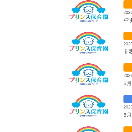
202

202
🥄
202
6
202
6