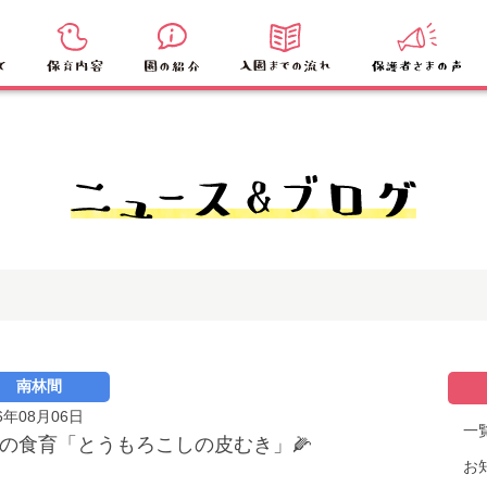
南林間
6年08月06日
一
月の食育「とうもろこしの皮むき」🌽
お