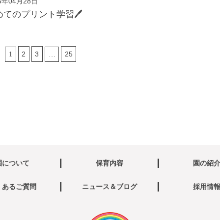
6年04月28日
めてのプリント学習🖊️
2
3
25
1
…
園について
保育内容
園の紹
くあるご質問
ニュース＆ブログ
採用情