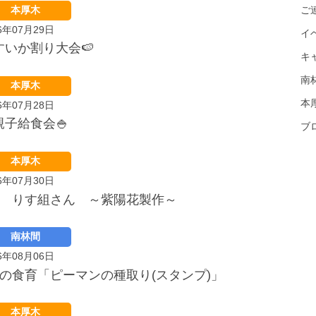
ご
本厚木
6年07月29日
イ
すいか割り大会🍉
キ
南
本厚木
本
6年07月28日
親子給食会🍚
ブ
本厚木
6年07月30日
月 りす組さん ～紫陽花製作～
南林間
6年08月06日
月の食育「ピーマンの種取り(スタンプ)」
本厚木