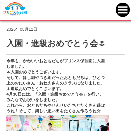
プリンス保育園
>
一覧
>
南林間
>
入園・進級おめでとう会🌷
toggl
navi
2026年05月11日
入園・進級おめでとう会🌷
今年も、かわいいおともだちがプリンス保育園に入園
しました。
🌷入園おめでとうございます。
そして、ほし組やつき組だったおともだちは、ひとつ
上のおにいさん・おねえさんのクラスになりました。
🌷進級おめでとうございます。
4月30日には、「入園・進級おめでとう会」を行い、
みんなでお祝いをしました。
これから、おともだちやせんせいたちとたくさん遊ぼ
うね！
そして、楽しい思い出をたくさん作ろうね☆