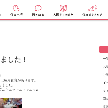
しました！
一
お
ご
！
園は毎月食育があります。
イ
りました。
て…キュッキュッキュッ♬
キ
南
本