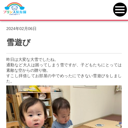
プリンス保育園
>
一覧
>
本厚木
>
雪遊び
toggl
navi
2024年02月06日
雪遊び
昨日は大変な大雪でしたね。
通勤など大人は困ってしまう雪ですが、子どもたちにとっては
素敵な空からの贈り物。
すこし拝借してお部屋の中でめったにできない雪遊びをしまし
た。