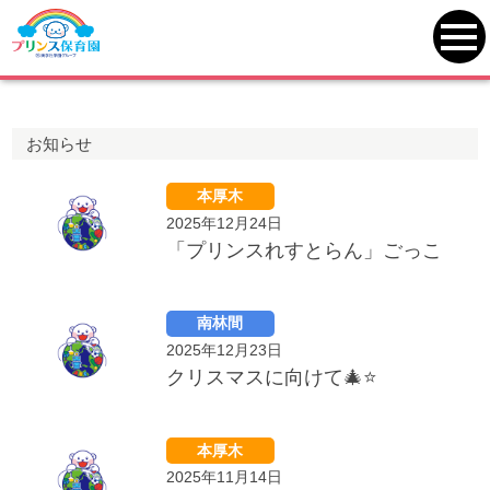
プリンス保育園
>
一覧
toggl
navi
お知らせ
本厚木
2025年12月24日
「プリンスれすとらん」ごっこ
南林間
2025年12月23日
クリスマスに向けて🎄⭐
本厚木
2025年11月14日